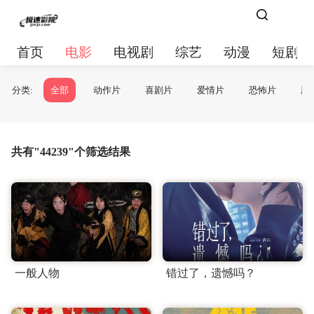
首页
电影
电视剧
综艺
动漫
短剧大
分类:
全部
动作片
喜剧片
爱情片
恐怖片
剧
共有"44239"个筛选结果
一般人物
错过了，遗憾吗？