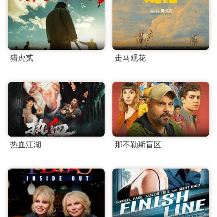
猎虎贰
走马观花
热血江湖
那不勒斯盲区