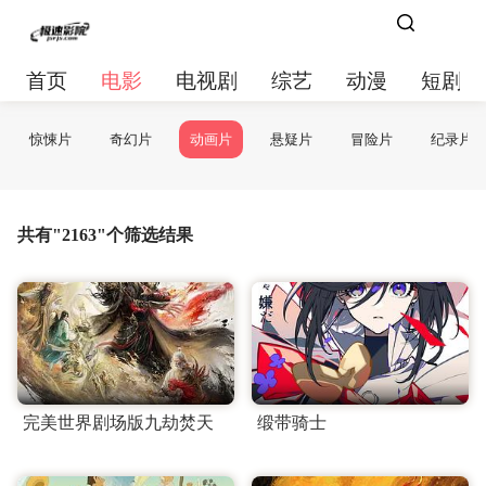
首页
电影
电视剧
综艺
动漫
短剧大
惊悚片
奇幻片
动画片
悬疑片
冒险片
纪录片
共有"2163"个筛选结果
完美世界剧场版九劫焚天
缎带骑士