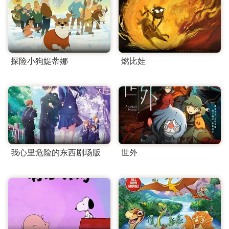
探险小狗媞蒂娜
燃比娃
我心里危险的东西剧场版
世外