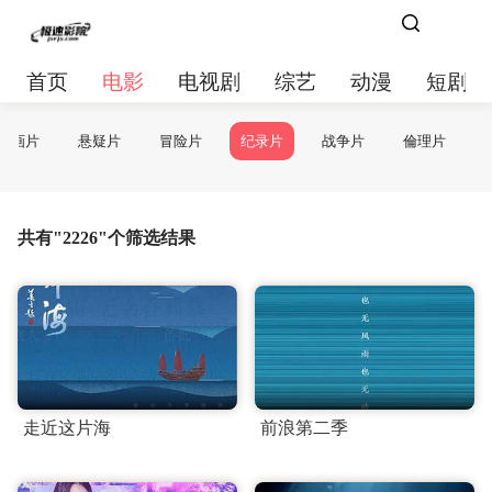
首页
电影
电视剧
综艺
动漫
短剧大
动画片
悬疑片
冒险片
纪录片
战争片
倫理片
共有"2226"个筛选结果
走近这片海
前浪第二季