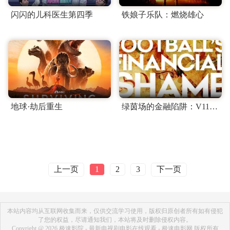
闪闪的儿科医生第四季
铁娘子乐队：燃烧雄心
地球·劫后重生
绿茵场的金融陷阱：V11球星的黑天鹅事件
上一页
下一页
1
2
3
本站内容均从互联网收集而来，仅供交流学习使用，版权归原创者所有如有侵犯
了您的权益，尽请通知我们，本站将及时删除侵权内容。
Copyright @ 2026 极速影院 - 最新电视剧电影在线观看 - 极速电影网 版权所有