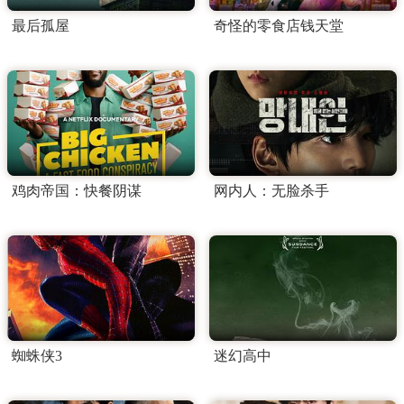
最后孤屋
奇怪的零食店钱天堂
鸡肉帝国：快餐阴谋
网内人：无脸杀手
蜘蛛侠3
迷幻高中