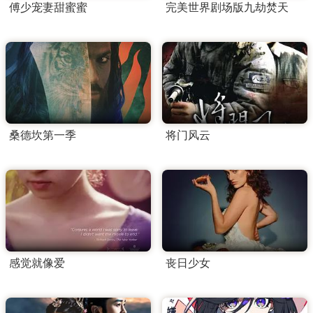
傅少宠妻甜蜜蜜
完美世界剧场版九劫焚天
桑德坎第一季
将门风云
感觉就像爱
丧日少女