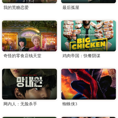
我的荒糖恋爱
最后孤屋
奇怪的零食店钱天堂
鸡肉帝国：快餐阴谋
网内人：无脸杀手
蜘蛛侠3