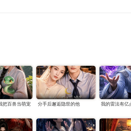
我把百兽当萌宠
分手后邂逅隐世的他
我的雷法有亿