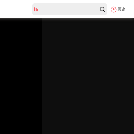
历史
HD中字
弹
幕
颜
色