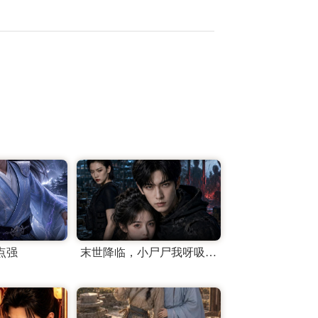
点强
末世降临，小尸尸我呀吸吸吸