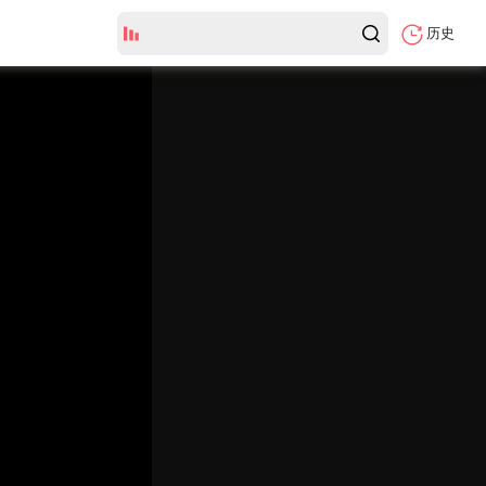
历史
HD中字
弹
幕
颜
色