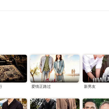
行
爱情正路过
新男友