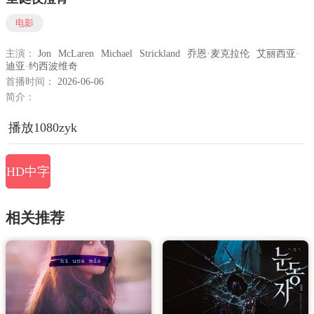
电影
主演：
Jon
McLaren
Michael
Strickland
乔恩·麦克拉伦
艾丽西亚·
迪亚·约西波维奇
首播时间：
2026-06-06
简介：
播放1080zyk
HD中字
相关推荐