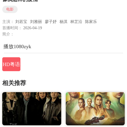
电影
主演：
刘若宝
刘雅丽
廖子妤
杨淇
林芷沿
陈家乐
首播时间：
2026-04-19
简介：
播放1080zyk
HD粤语
相关推荐