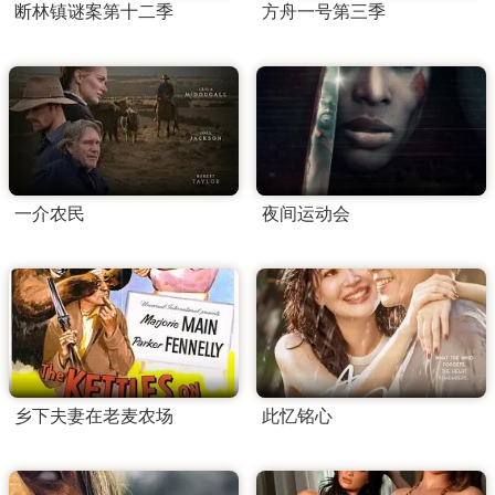
断林镇谜案第十二季
方舟一号第三季
一介农民
夜间运动会
乡下夫妻在老麦农场
此忆铭心