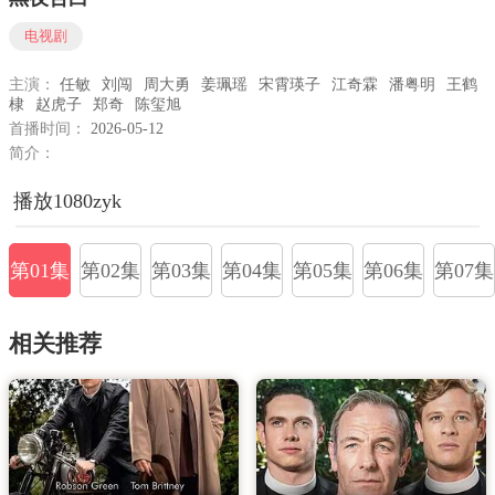
电视剧
主演：
任敏
刘闯
周大勇
姜珮瑶
宋霄瑛子
江奇霖
潘粤明
王鹤
棣
赵虎子
郑奇
陈玺旭
首播时间：
2026-05-12
简介：
播放1080zyk
第01集
第02集
第03集
第04集
第05集
第06集
第07集
相关推荐