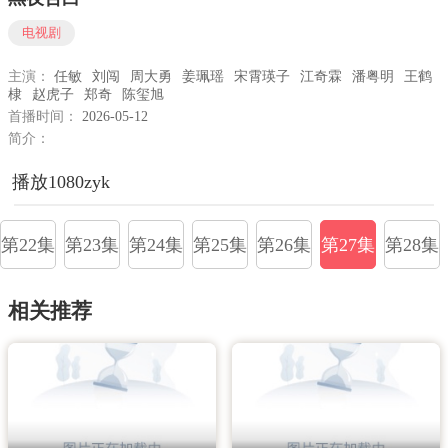
电视剧
主演：
任敏
刘闯
周大勇
姜珮瑶
宋霄瑛子
江奇霖
潘粤明
王鹤
棣
赵虎子
郑奇
陈玺旭
首播时间：
2026-05-12
简介：
播放1080zyk
第22集
第23集
第24集
第25集
第26集
第27集
第28集
相关推荐