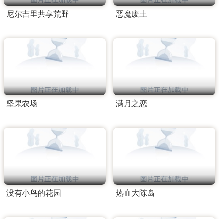
尼尔吉里共享荒野
恶魔废土
坚果农场
满月之恋
没有小鸟的花园
热血大陈岛