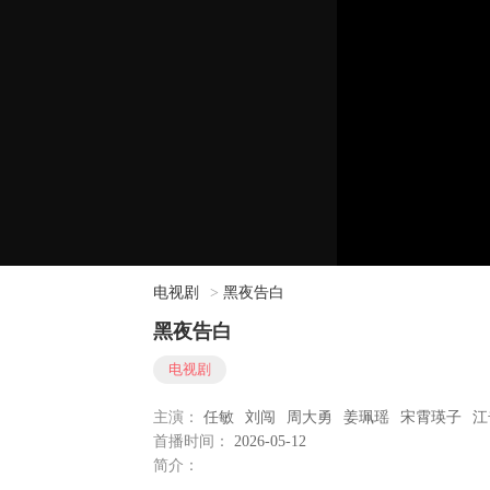
电视剧
>
黑夜告白
黑夜告白
电视剧
主演：
任敏
刘闯
周大勇
姜珮瑶
宋霄瑛子
江
首播时间：
2026-05-12
简介：