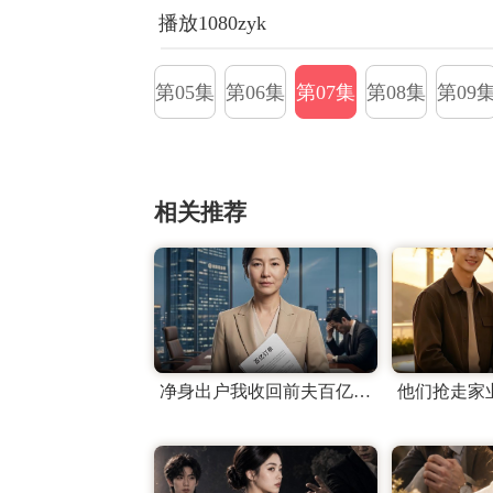
播放1080zyk
集
第03集
第04集
第05集
第06集
第07集
第08集
第09
相关推荐
净身出户我收回前夫百亿订单