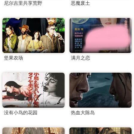
尼尔吉里共享荒野
恶魔废土
坚果农场
满月之恋
没有小鸟的花园
热血大陈岛