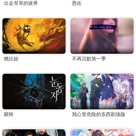
出走哥哥的彼界
恩佐
燃比娃
不再沉默第一季
眼眸
我心里危险的东西剧场版