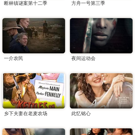
断林镇谜案第十二季
方舟一号第三季
一介农民
夜间运动会
乡下夫妻在老麦农场
此忆铭心