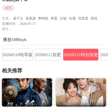
综艺
主演：
孟子义
张真源
李昀锐
李晨
沙溢
白鹿
范丞丞
郑恺
首播时间：
2026-07-17
简介：
播放1080zyk
20260510纯享版
20260511加更
20260511特别加更
20
相关推荐