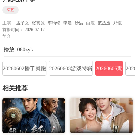
综艺
主演：
孟子义
张真源
李昀锐
李晨
沙溢
白鹿
范丞丞
郑恺
首播时间：
2026-07-17
简介：
播放1080zyk
20260602播了就跑
20260603游戏特辑
20260605期
20
相关推荐