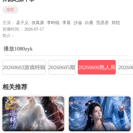
综艺
主演：
孟子义
张真源
李昀锐
李晨
沙溢
白鹿
范丞丞
郑恺
首播时间：
2026-07-17
简介：
播放1080zyk
20260603游戏特辑
20260605期
20260606熟人局
2026
相关推荐