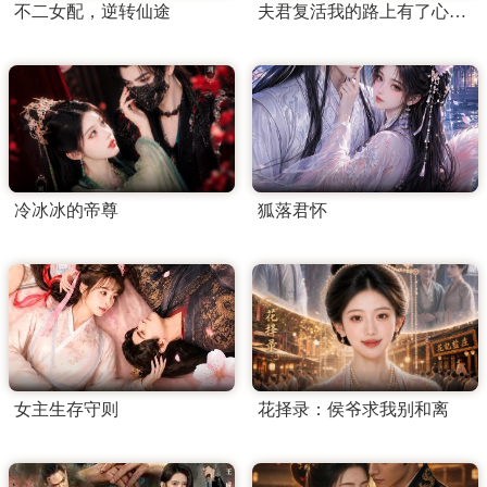
不二女配，逆转仙途
夫君复活我的路上有了心上人
冷冰冰的帝尊
狐落君怀
女主生存守则
花择录：侯爷求我别和离