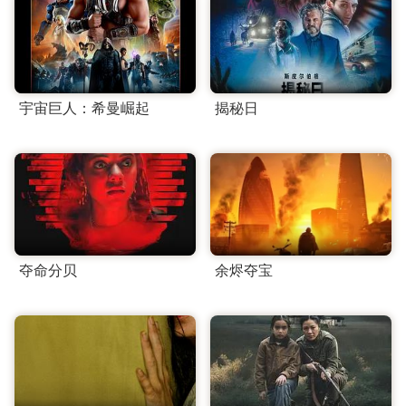
宇宙巨人：希曼崛起
揭秘日
夺命分贝
余烬夺宝