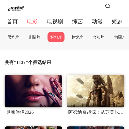
首页
电影
电视剧
综艺
动漫
短剧大
恐怖片
剧情片
科幻片
惊悚片
奇幻片
动画片
共有"1137"个筛选结果
灵魂伴侣2026
阿努纳奇起源：从苏美尔到南美洲