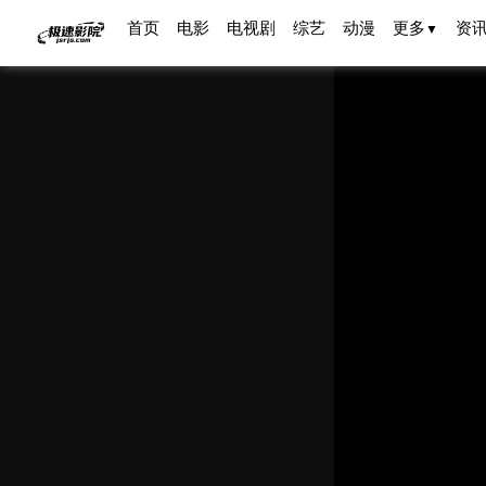
首页
电影
电视剧
综艺
动漫
更多
资
▼