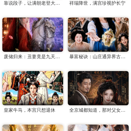
靠说段子，让满朝老登大破大防
祥瑞降世，满宫珍视护长宁
废储归来：丑妻竟是九天女帝
暴富秘诀：山庄通异界古人来打工
皇家牛马，本宫只想退休
全京城都知道，那对父女是双坑了