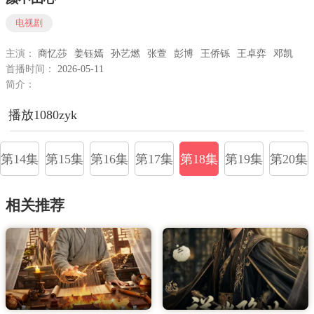
电视剧
主演：
商忆莎
姜钰嫣
孙艺燃
张萱
彭博
王侨铄
王卓弈
邓凯
首播时间：
2026-05-11
简介：
播放1080zyk
第14集
第15集
第16集
第17集
第18集
第19集
第20集
相关推荐