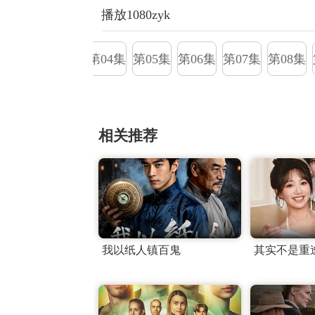
播放1080zyk
第02集
第03集
第04集
第05集
第06集
第07集
第08集
相关推荐
我以纸人镇百鬼
其实不是重