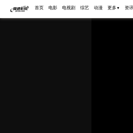
首页
电影
电视剧
综艺
动漫
更多
资
▼