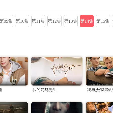
第09集
第10集
第11集
第12集
第13集
第14集
第15集
逢
我的鸵鸟先生