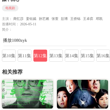
电视剧
主演：
商忆莎
姜钰嫣
孙艺燃
张萱
彭博
王侨铄
王卓弈
邓凯
首播时间：
2026-05-11
简介：
播放1080zyk
第10集
第11集
第12集
第13集
第14集
第15集
第16集
相关推荐