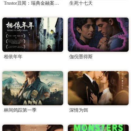
Trustor丑闻：瑞典金融案内幕
生死十七天
相依年年
伽倪墨得斯
林间鸽踪第一季
深情为饵